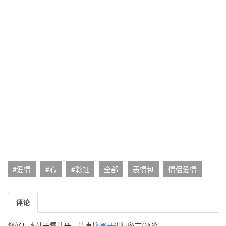
#爱情
#心
#彩虹
全部
表情包
情侣爱情
评论
您好！本站无需注册，请直接
登录
进行留言/评论。