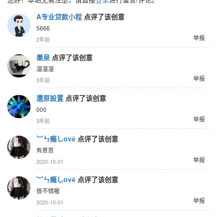
A专业贷款小程
点评了该创意
5666
举报
2年前
墨泉
点评了该创意
溜溜溜
举报
3年前
還原設置
点评了该创意
000
举报
3年前
︶ㄣ瘾しovё
点评了该创意
有意思
举报
2020-10-01
︶ㄣ瘾しovё
点评了该创意
很不错喔·
举报
2020-10-01