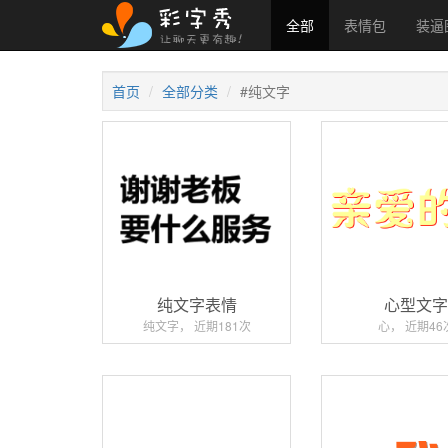
全部
表情包
装逼
首页
全部分类
#纯文字
纯文字表情
心型文
纯文字， 近期181次
心， 近期46