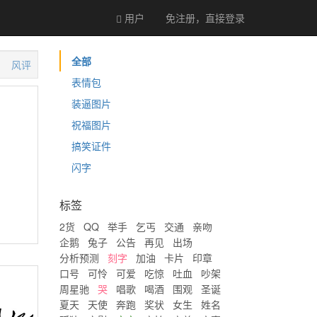
用户
免注册，直接
登录
全部
风评
表情包
装逼图片
祝福图片
搞笑证件
闪字
标签
2货
QQ
举手
乞丐
交通
亲吻
企鹅
兔子
公告
再见
出场
分析预测
刻字
加油
卡片
印章
口号
可怜
可爱
吃惊
吐血
吵架
周星驰
哭
唱歌
喝酒
围观
圣诞
夏天
天使
奔跑
奖状
女生
姓名