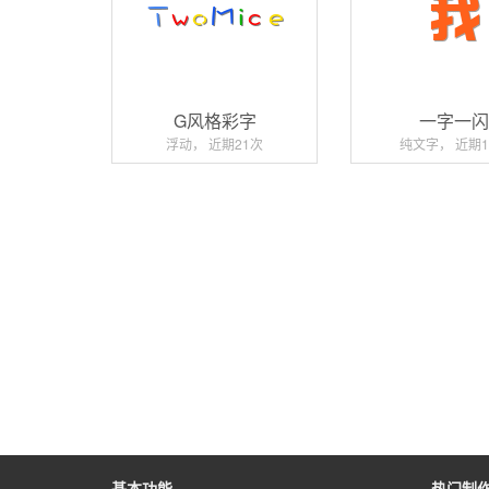
G风格彩字
一字一
浮动， 近期21次
纯文字， 近期1
基本功能
热门制