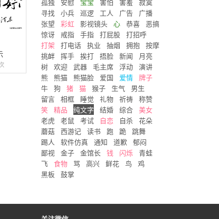
孤独
安慰
宝宝
害怕
害羞
寂寞
寻找
小兵
巡逻
工人
广告
广播
张望
彩虹
影视镜头
心
恭喜
恶搞
惊讶
戒指
手指
打屁股
打招呼
打架
打电话
执业
抽烟
拥抱
按摩
示
挑衅
挥手
挨打
捂脸
新闻
月亮
次
树
欢迎
武器
毛主席
浮动
演讲
熊
熊猫
熊猫脸
爱国
爱情
牌子
牛
狗
猪
猫
猴子
生气
男生
留言
相框
睡觉
礼物
祈祷
称赞
笑
精品
纯文字
结婚
综合
美女
老虎
老鼠
考试
自恋
自杀
花朵
蘑菇
西游记
读书
跑
跪
跳舞
踢人
软件仿真
通知
道歉
郁闷
鄙视
金子
金馆长
钱
闪烁
青蛙
飞
食物
骂
高兴
鲜花
鸟
鸡
黑板
鼓掌
关注微信