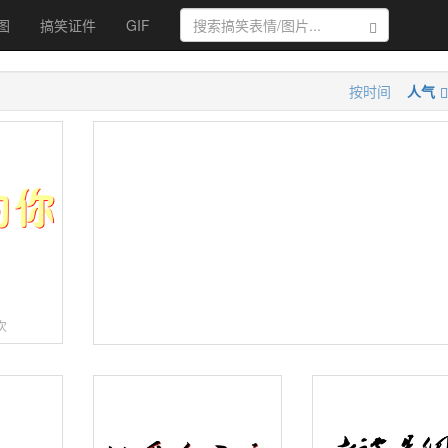
图
搞笑证件
GIF
搜索
按时间
人气
字
次