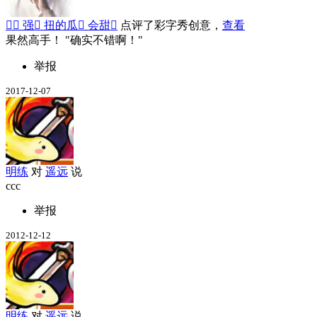
 强 扭的瓜 会甜
点评了彩字秀创意，
查看
果然高手！
确实不错啊！
举报
2017-12-07
明练
对
遥远
说
ccc
举报
2012-12-12
明练
对
遥远
说