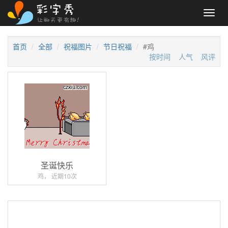
Toggl
navig
首页
全部
祝福图片
节日祝福
#鸡
按时间
人气
风评
圣诞快乐
鸡， 近期10次