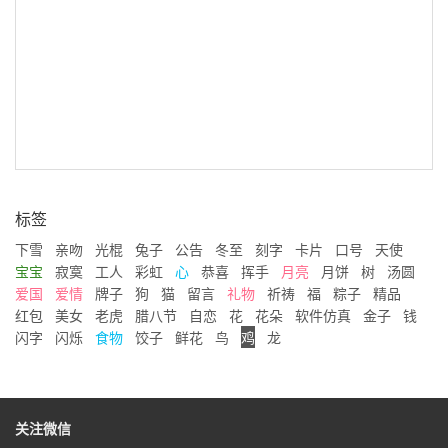
标签
下雪
亲吻
光棍
兔子
公告
冬至
刻字
卡片
口号
天使
宝宝
寂寞
工人
彩虹
心
恭喜
挥手
月亮
月饼
树
汤圆
爱国
爱情
牌子
狗
猫
留言
礼物
祈祷
福
粽子
精品
红包
美女
老虎
腊八节
自恋
花
花朵
软件仿真
金子
钱
闪字
闪烁
食物
饺子
鲜花
鸟
鸡
龙
关注微信