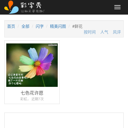
Toggl
navig
首页
全部
闪字
精美闪图
#鲜花
按时间
人气
风评
七色花许愿
彩虹， 近期7次