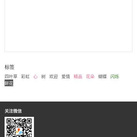
标签
四叶草
彩虹
心
树
欢迎
爱情
精品
花朵
蝴蝶
闪烁
鲜花
关注微信