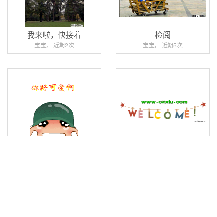
我来啦，快接着
检阅
宝宝， 近期2次
宝宝， 近期5次
你好可爱啊
welcome
可爱， 近期3次
欢迎， 近期2次