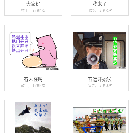
大家好
我来了
拱手， 近期1次
出场， 近期0次
有人在吗
春运开始啦
敲门， 近期4次
演讲， 近期3次