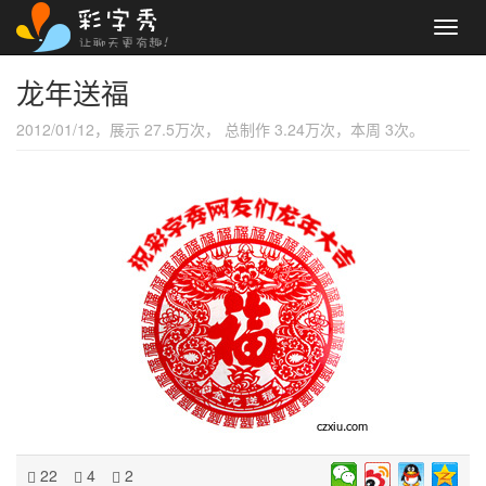
Toggl
navig
龙年送福
2012/01/12，展示 27.5万次， 总制作 3.24万次，本周 3次。
22
4
2