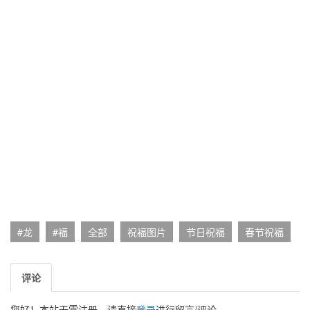
#龙
#福
全部
祝福图片
节日祝福
春节祝福
评论
您好！本站无需注册，请直接
登录
进行留言/评论。