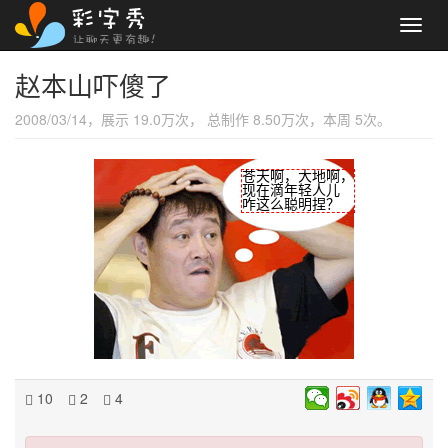
Toggl
navig
赵本山吓傻了
2008/03/14，展示 19.0万次， 总制作 8.50万次，本周 5次。
苍天啊，大地啊，
现在滴年轻人儿
咋这么聪明捏？
10
2
4