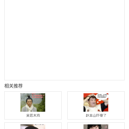
相关推荐
呆若木鸡
赵本山吓傻了