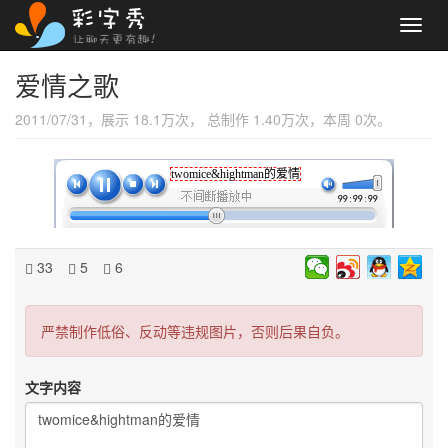
Toggl
navig
爱情之歌
2011/07/31，展示 18.1万次， 总制作 1.40万次，本周 0次。
twomice&hightman的爱情
33
5
6
严禁制作低俗、反动等违规图片，否则后果自负。
文字内容