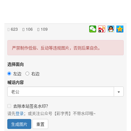
623
106
109
严禁制作低俗、反动等违规图片，否则后果自负。
选择面向
左边
右边
喊话内容
去除本站签名水印？
请先
登录
；或关注公众号【彩字秀】不带水印哦~
生成图片
重置