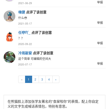
举报
2021-06-29
嗨健
点评了该创意
什么😳
举报
2021-05-17
任咿吖_
点评了该创意
？？
举报
2020-09-22
冷雨敲窗
点评了该创意
这个简单 可编辑的空间大
举报
2020-07-17
«
1
2
3
4
»
在熊猫脸上添加张学友著名的“食屎啦你”的表情，配上你自定
义的文字生成喊话表情包，特别有意思。