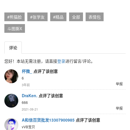
#熊猫脸
#张学友
#精品
全部
表情包
斗图撕X
评论
您好！本站无需注册，请直接
登录
进行留言/评论。
杯微_
点评了该创意
6
举报
3年前
DraKen.
点评了该创意
666
举报
2021-09-21
A和信百货批发13307900985
点评了该创意
vVB宝贝