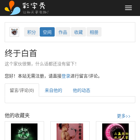
Toggl
navig
积分
空间
作品
收藏
相册
终于白首
这个家伙很懒，什么话都还没有留下！
您好！本站无需注册，请直接
登录
进行留言/评论。
留言/评论(0)
来自他的
他的动态
他的收藏夹
更多>>