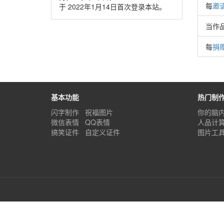
每
邀
于 2022年1月14日首次登录本站。
当作
每
捐
基本功能
热门制
闪字制作
祝福图片
你的脑
微信表情
QQ表情
人品计
搞笑证件
自定义证件
图片工