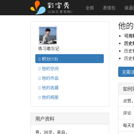
全部
表情包
装逼
他的
可用
历史
练习着忘记
历史
历史
积分
(13)
他的
空间
无需
他的
作品
他的
收藏
如何
他的
相册
点赞
评论
用户资料
每天
男，36岁，来自，