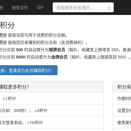
图
搞笑证件
GIF
搜索
积分
积分
是指当前可用于消费的积分总额。
积分
是指您历来赚到的积分总和（含消费掉的）。
积分达到
500
时自动晋升为
银牌会员
（相片、收藏夹上限增至 200，普
积分达到
5000
时自动晋升为
金牌会员
（相片、收藏夹上限提高到 500）
注册，登录成为会员赚取积分！
赚取更多积分？
积分
，
+1积分
作图时
（冷却：300秒），
+3积分
设置空
首次登录本站，
+10积分
使用某