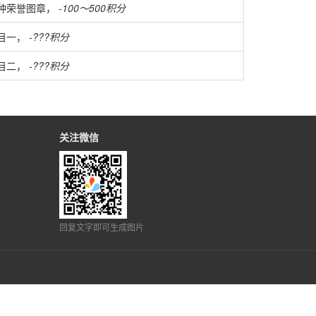
种荣誉图章，
-100～500积分
目一，
-???积分
目二，
-???积分
关注微信
回复文字即可生成图片