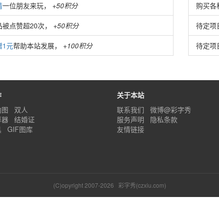
请
一位朋友来玩，
+50积分
购买各
品被点赞超20次，
+50积分
待定项
赠1元
帮助本站发展，
+100积分
待定项
作
关于本站
内图
双人
联系我们
微博@彩字秀
算器
结婚证
服务声明
隐私条款
具
GIF图库
友情链接
(C)opyright 2007-2026
彩字秀(czxiu.com)