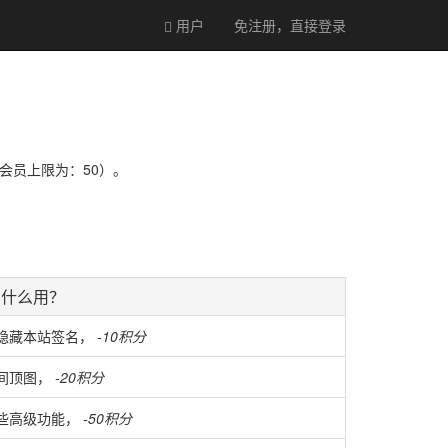
用户
免注册，直接
登录
通会员上限为：50）。
。
有什么用？
隐藏本站签名，
-10积分
间顶图，
-20积分
些高级功能，
-50积分