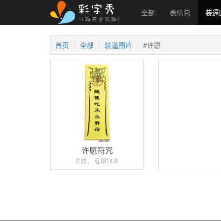
全部
表情包
装逼
首页
全部
装逼图片
#许愿
许愿符咒
许愿， 近期14次