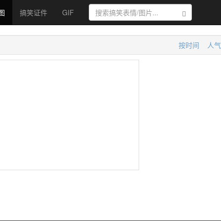
图
搞笑证件
GIF
搜索
按时间
人气