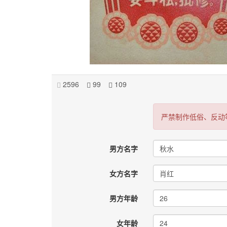
2596
99
109
严禁制作低俗、反动
男方名字
女方名字
男方年龄
女年龄