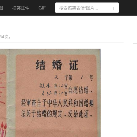
图
搞笑证件
GIF
搜索
154次。