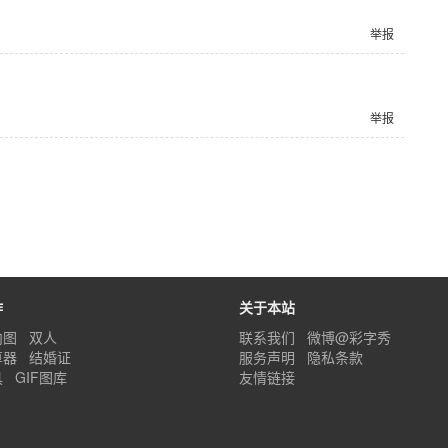
举报
举报
作
关于本站
内图
双人
联系我们
微博@彩字秀
算器
结婚证
服务声明
隐私条款
具
GIF图库
友情链接