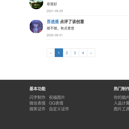
非常好
2021-09-29
吾逍遥
点评了该创意
很不错，有点意思
2020-09-01
«
1
2
3
4
»
基本功能
热门制
闪字制作
祝福图片
你的脑
微信表情
QQ表情
人品计
搞笑证件
自定义证件
图片工