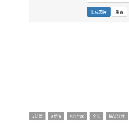
生成图片
重置
#结婚
#爱情
#毛主席
全部
搞笑证件