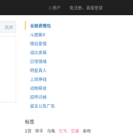
用户
免注册，直接
登录
全部表情包
风评
斗图撕X
情侣爱情
逗比卖萌
日常情绪
明星真人
上班挣钱
动物萌宠
招呼问候
留言公告广告
标签
2货
举手
乌龟
乞丐
交通
亲吻