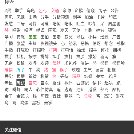
标签
2货
举手
乌龟
乞丐
交通
亲吻
企鹅
偷窥
兔子
公告
再见
凤姐
出场
分手
分析预测
刻字
加油
卡片
印章
发愁
口号
可怜
可爱
吃惊
吃饭
吐血
吵架
呆
周星驰
哭
唱歌
喝酒
嘲讽
围观
夏天
天使
奔跑
姓名
孤独
学习
安慰
宝宝
害怕
害羞
寂寞
寻找
小兵
巡逻
广告
广播
张望
彩虹
影视镜头
心
怒吼
恶搞
惊讶
想念
戒指
手指
打屁股
打招呼
打架
打电话
抽烟
招手
拜托
拥抱
拱手
挂机
按摩
挑衅
挥手
挨打
捂脸
撒娇
新闻
旗
无奈
松鼠
欢呼
欢迎
武器
求包养
演讲
熊
熊猫
熊猫脸
爱情
牌子
牛
狗
猪
猫
猴子
玫瑰
生气
留言
相框
睡觉
瞪眼
祈祷
称赞
笑
等待
精品
结婚
美女
老虎
老鼠
考试
自恋
自杀
蘑菇
裸体
西游记
读书
起哄
跑
跪
跳舞
踢人
软件仿真
追
逃跑
通知
道歉
郁闷
鄙视
金子
金馆长
钱
阿狸
青蛙
鞠躬
飞
食物
骂
高兴
鲜花
鸟
鸡
鸡蛋
黑板
鼓掌
关注微信