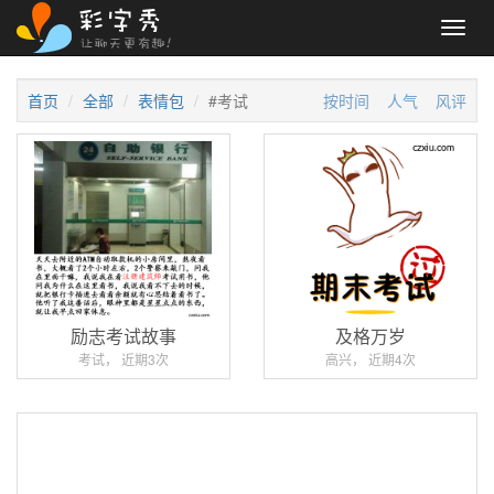
Toggl
navig
首页
全部
表情包
#考试
按时间
人气
风评
励志考试故事
及格万岁
考试， 近期3次
高兴， 近期4次