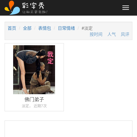
Toggl
navig
首页
全部
表情包
日常情绪
#淡定
按时间
人气
风评
佛门弟子
淡定， 近期7次