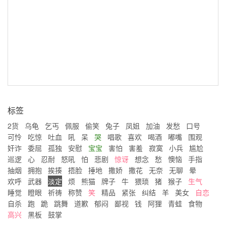
标签
2货
乌龟
乞丐
佩服
偷笑
兔子
凤姐
加油
发愁
口号
可怜
吃惊
吐血
吼
呆
哭
唱歌
喜欢
喝酒
嘟嘴
围观
奸诈
委屈
孤独
安慰
宝宝
害怕
害羞
寂寞
小兵
尴尬
巡逻
心
忍耐
怒吼
怕
悲剧
惊讶
想念
愁
懊恼
手指
抽烟
拥抱
挨揍
捂脸
捶地
撒娇
撒花
无奈
无聊
晕
欢呼
武器
淡定
烦
熊猫
牌子
牛
猥琐
猪
猴子
生气
睡觉
瞪眼
祈祷
称赞
笑
精品
紧张
纠结
羊
美女
自恋
自杀
跑
跪
跳舞
道歉
郁闷
鄙视
钱
阿狸
青蛙
食物
高兴
黑板
鼓掌