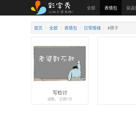
全部
表情包
装逼
首页
全部
表情包
日常情绪
#牌子
写检讨
道歉， 近期7次