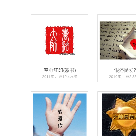
空心红印(篆书)
恨还是爱
2011年， 总12.4万次
2010年， 总2.