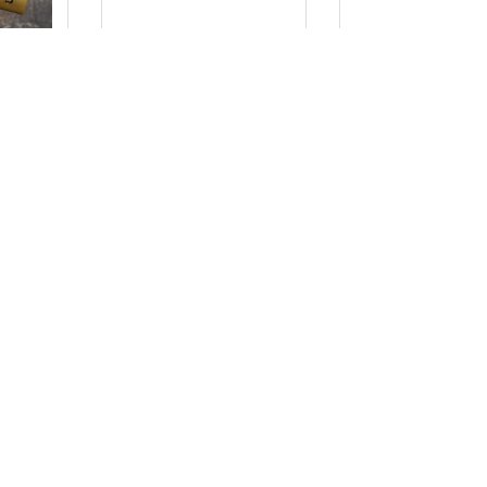
石刻
把爱人纹在背
79万次
2009年， 总8.25万次
2009年， 总9.21
石刻
垃圾回收车
香烟盒证书
83万次
2009年， 总6.06万次
2008年， 总4.56