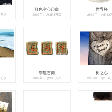
红色空心印章
世界杯
.2万次
2007年， 总35.8万次
2010年， 总5.13
言
摩崖石刻
树之心
.7万次
2009年， 总26.5万次
2009年， 总10.6