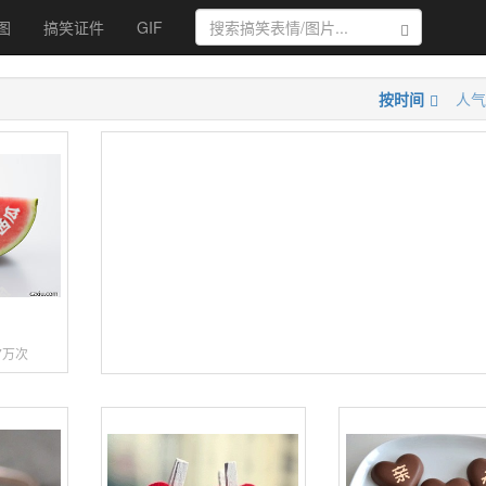
图
搞笑证件
GIF
搜索
按时间
人气
字
67万次