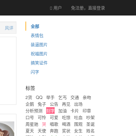
用户
免注册，直接
登录
全部
风评
表情包
装逼图片
祝福图片
搞笑证件
闪字
标签
2货
QQ
举手
乞丐
交通
亲吻
企鹅
兔子
公告
再见
出场
分析预测
刻字
加油
卡片
印章
口号
可怜
可爱
吃惊
吐血
吵架
周星驰
哭
唱歌
喝酒
围观
圣诞
夏天
天使
奔跑
奖状
女生
姓名