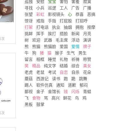
孤独
安慰
宝宝
害怕
害羞
寂寞
寻找
小兵
巡逻
工人
广告
广播
张望
彩虹
影视镜头
心
恭喜
恶搞
惊讶
戒指
手指
打屁股
打招呼
打架
打电话
执业
抽烟
拥抱
按摩
挑衅
挥手
挨打
捂脸
新闻
月亮
万次
树
欢迎
武器
毛主席
浮动
演讲
熊
熊猫
熊猫脸
爱国
爱情
牌子
牛
狗
猪
猫
猴子
生气
男生
留言
相框
睡觉
礼物
祈祷
称赞
笑
精品
纯文字
结婚
综合
美女
老虎
老鼠
考试
自恋
自杀
花朵
蘑菇
西游记
读书
跑
跪
跳舞
踢人
软件仿真
通知
道歉
郁闷
鄙视
金子
金馆长
钱
闪烁
青蛙
飞
食物
骂
高兴
鲜花
鸟
鸡
黑板
鼓掌
万次