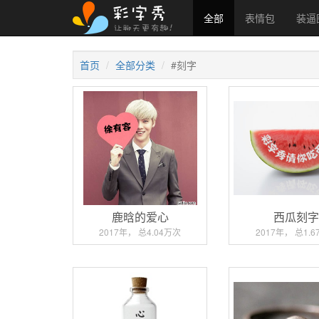
全部
表情包
装逼
首页
全部分类
#刻字
鹿晗的爱心
西瓜刻
2017年， 总4.04万次
2017年， 总1.