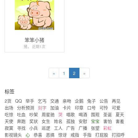
笨笨小猪
猪， 近期1次
«
1
2
»
标签
2货
QQ
举手
乞丐
交通
亲吻
企鹅
兔子
公告
再见
出场
分析预测
刻字
加油
卡片
印章
口号
可怜
可爱
吃惊
吐血
吵架
周星驰
哭
唱歌
喝酒
围观
圣诞
夏天
天使
奔跑
奖状
女生
姓名
孤独
安慰
宝宝
害怕
害羞
寂寞
寻找
小兵
巡逻
工人
广告
广播
张望
彩虹
影视镜头
心
恭喜
恶搞
惊讶
戒指
手指
打屁股
打招呼