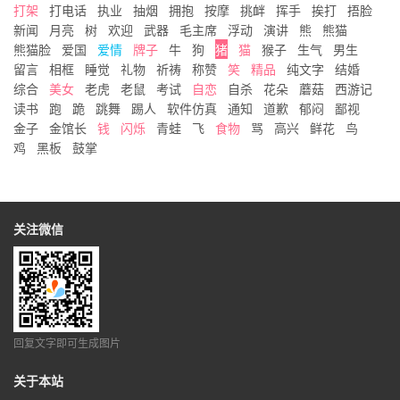
打架
打电话
执业
抽烟
拥抱
按摩
挑衅
挥手
挨打
捂脸
新闻
月亮
树
欢迎
武器
毛主席
浮动
演讲
熊
熊猫
熊猫脸
爱国
爱情
牌子
牛
狗
猪
猫
猴子
生气
男生
留言
相框
睡觉
礼物
祈祷
称赞
笑
精品
纯文字
结婚
综合
美女
老虎
老鼠
考试
自恋
自杀
花朵
蘑菇
西游记
读书
跑
跪
跳舞
踢人
软件仿真
通知
道歉
郁闷
鄙视
金子
金馆长
钱
闪烁
青蛙
飞
食物
骂
高兴
鲜花
鸟
鸡
黑板
鼓掌
关注微信
回复文字即可生成图片
关于本站