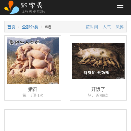
Toggl
navig
首页
全部分类
#猪
按时间
人气
风评
猪群
开饭了
猪， 近期1次
猪， 近期6次