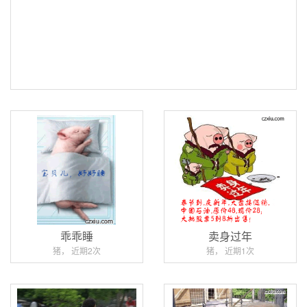
乖乖睡
卖身过年
猪， 近期2次
猪， 近期1次