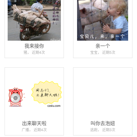
我来接你
亲一个
猪， 近期4次
宝宝， 近期5次
出来聊天啦
叫你去泡妞
广播， 近期4次
逃跑， 近期3次