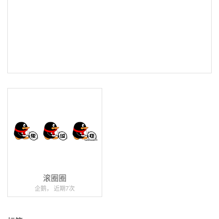
滚圈圈
企鹅， 近期7次