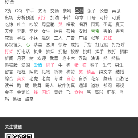
标签
2货
QQ
举手
乞丐
交通
亲吻
企鹅
兔子
公告
再见
出场
分析预测
刻字
加油
卡片
印章
口号
可怜
可爱
吃惊
吐血
吵架
周星驰
哭
唱歌
喝酒
围观
圣诞
夏天
天使
奔跑
奖状
女生
姓名
孤独
安慰
宝宝
害怕
害羞
寂寞
寻找
小兵
巡逻
工人
广告
广播
张望
彩虹
影视镜头
心
恭喜
恶搞
惊讶
戒指
手指
打屁股
打招呼
打架
打电话
执业
抽烟
拥抱
按摩
挑衅
挥手
挨打
捂脸
新闻
月亮
树
欢迎
武器
毛主席
浮动
演讲
熊
熊猫
熊猫脸
爱国
爱情
牌子
牛
狗
猪
猫
猴子
生气
男生
留言
相框
睡觉
礼物
祈祷
称赞
笑
精品
纯文字
结婚
综合
美女
老虎
老鼠
考试
自恋
自杀
花朵
蘑菇
西游记
读书
跑
跪
跳舞
踢人
软件仿真
通知
道歉
郁闷
鄙视
金子
金馆长
钱
闪烁
青蛙
飞
食物
骂
高兴
鲜花
鸟
鸡
黑板
鼓掌
关注微信