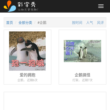
Toggl
navig
首页
全部分类
#企鹅
按时间
人气
风评
爱的拥抱
企鹅搞怪
企鹅， 近期6次
打架， 近期7次