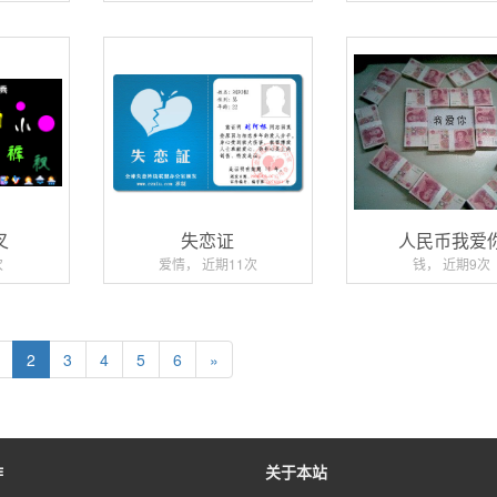
叉
失恋证
人民币我爱
次
爱情， 近期11次
钱， 近期9次
2
3
4
5
6
»
作
关于本站