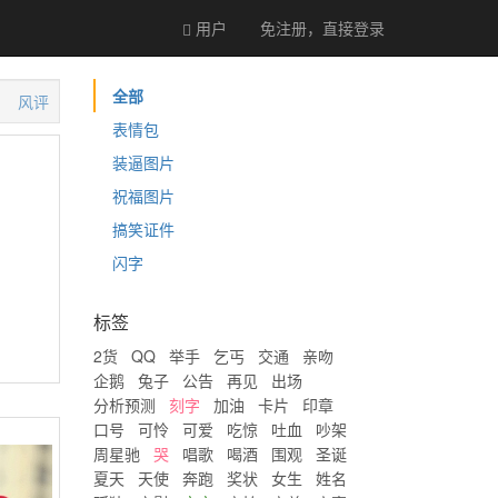
用户
免注册，直接
登录
全部
风评
表情包
装逼图片
祝福图片
搞笑证件
闪字
标签
2货
QQ
举手
乞丐
交通
亲吻
企鹅
兔子
公告
再见
出场
分析预测
刻字
加油
卡片
印章
口号
可怜
可爱
吃惊
吐血
吵架
周星驰
哭
唱歌
喝酒
围观
圣诞
夏天
天使
奔跑
奖状
女生
姓名