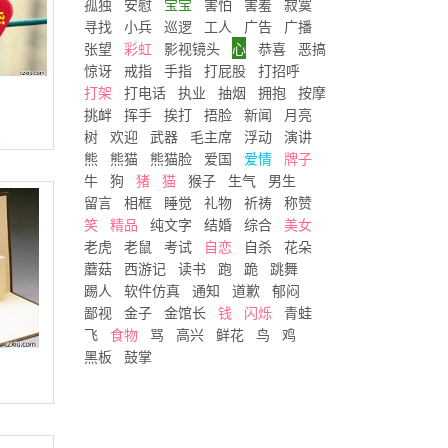
孤独
安慰
宝宝
害怕
害羞
寂寞
寻找
小兵
巡逻
工人
广告
广播
张望
彩虹
影视镜头
心
恭喜
恶搞
惊讶
戒指
手指
打屁股
打招呼
打架
打电话
执业
抽烟
拥抱
按摩
挑衅
挥手
挨打
捂脸
新闻
月亮
次
树
欢迎
武器
毛主席
浮动
演讲
熊
熊猫
熊猫脸
爱国
爱情
牌子
牛
狗
猪
猫
猴子
生气
男生
留言
相框
睡觉
礼物
祈祷
称赞
笑
精品
纯文字
结婚
综合
美女
老虎
老鼠
考试
自恋
自杀
花朵
蘑菇
西游记
读书
跑
跪
跳舞
踢人
软件仿真
通知
道歉
郁闷
鄙视
金子
金馆长
钱
闪烁
青蛙
飞
食物
骂
高兴
鲜花
鸟
鸡
黑板
鼓掌