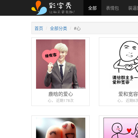
全部
表情包
装逼
首页
全部分类
#心
鹿晗的爱心
爱和宽
心， 近期178次
心， 近期8