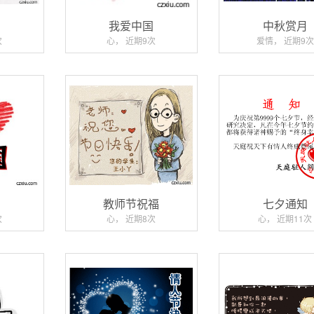
药
我爱中国
中秋赏月
次
心， 近期9次
爱情， 近期9次
教师节祝福
七夕通知
次
心， 近期8次
心， 近期11次