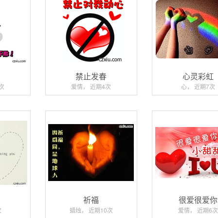
你
禁止发春
心灵彩虹
次
爱情， 近期4次
心， 近期7次
祈福
很爱很爱你
次
蜡烛， 近期10次
爱情， 近期6次