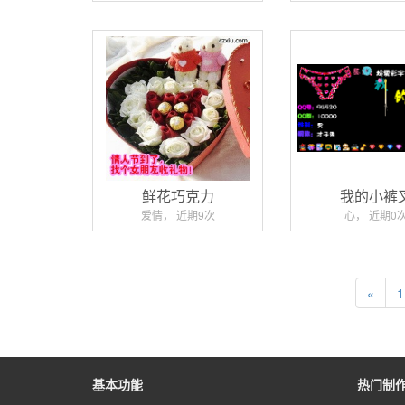
鲜花巧克力
我的小裤
爱情， 近期9次
心， 近期0
«
1
基本功能
热门制