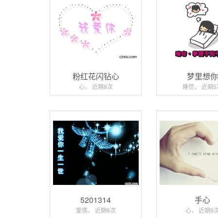
粉红花闪钻心
梦里想
心， 近期8次
睡觉， 近期5
5201314
手心
爱情， 近期6次
心， 近期9