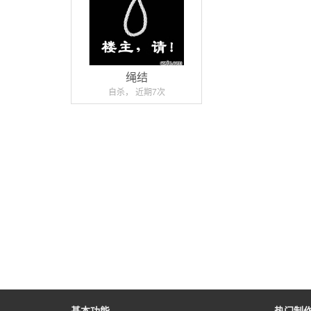
绳结
自杀， 近期7次
基本功能
热门制