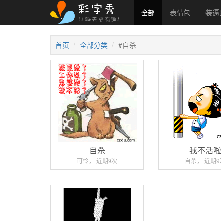
全部
表情包
装逼
首页
全部分类
#自杀
自杀
我不活
可怜， 近期9次
自杀， 近期9