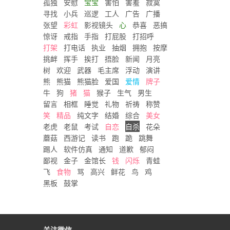
孤独
安慰
宝宝
害怕
害羞
寂寞
寻找
小兵
巡逻
工人
广告
广播
张望
彩虹
影视镜头
心
恭喜
恶搞
惊讶
戒指
手指
打屁股
打招呼
打架
打电话
执业
抽烟
拥抱
按摩
挑衅
挥手
挨打
捂脸
新闻
月亮
树
欢迎
武器
毛主席
浮动
演讲
熊
熊猫
熊猫脸
爱国
爱情
牌子
牛
狗
猪
猫
猴子
生气
男生
留言
相框
睡觉
礼物
祈祷
称赞
笑
精品
纯文字
结婚
综合
美女
老虎
老鼠
考试
自恋
自杀
花朵
蘑菇
西游记
读书
跑
跪
跳舞
踢人
软件仿真
通知
道歉
郁闷
鄙视
金子
金馆长
钱
闪烁
青蛙
飞
食物
骂
高兴
鲜花
鸟
鸡
黑板
鼓掌
关注微信