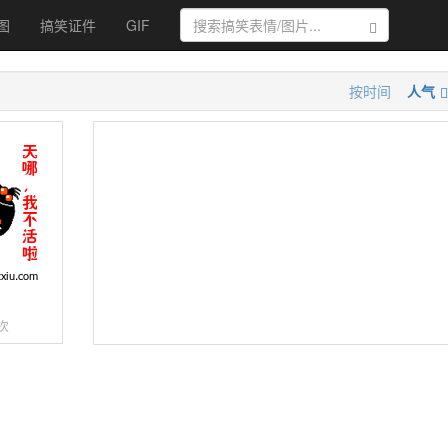
图
搞笑证件
GIF
搜索
按时间
人气
啦
次