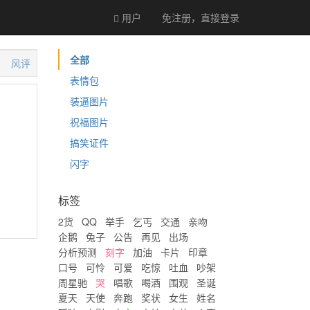
用户
免注册，直接
登录
全部
风评
表情包
装逼图片
祝福图片
搞笑证件
闪字
标签
2货
QQ
举手
乞丐
交通
亲吻
企鹅
兔子
公告
再见
出场
分析预测
刻字
加油
卡片
印章
口号
可怜
可爱
吃惊
吐血
吵架
周星驰
哭
唱歌
喝酒
围观
圣诞
夏天
天使
奔跑
奖状
女生
姓名