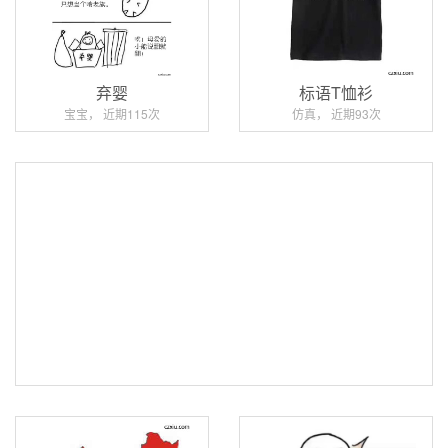
弃婴
标语T恤衫
宝宝， 近期115次
仿真， 近期93次