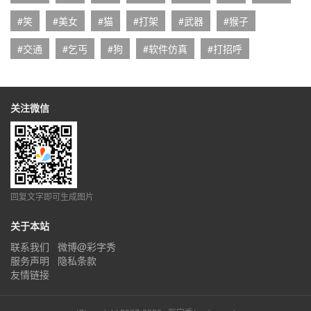
#笑
#美女
#猫
#打架
#武器
#猴子
#交通
#乞丐
#狗
#软件仿真
#打招呼
关注微信
回复文字即可生成图片
关于本站
联系我们
微博@彩字秀
服务声明
隐私条款
友情链接