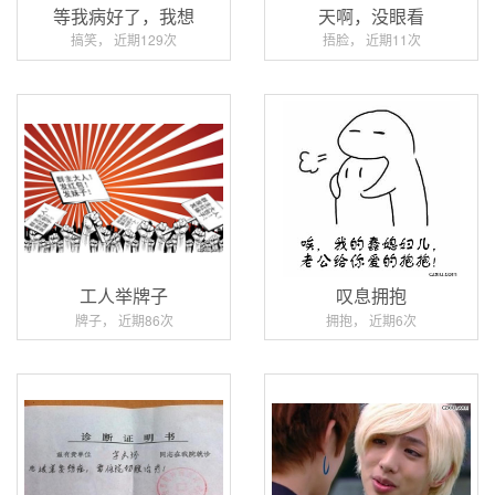
等我病好了，我想
天啊，没眼看
搞笑， 近期129次
捂脸， 近期11次
工人举牌子
叹息拥抱
牌子， 近期86次
拥抱， 近期6次