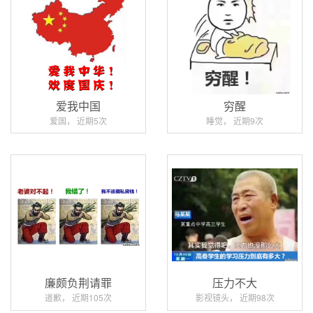
爱我中国
穷醒
爱国， 近期5次
睡觉， 近期9次
廉颇负荆请罪
压力不大
道歉， 近期105次
影视镜头， 近期98次