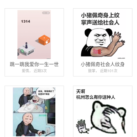
跳一跳我爱你一生一世
小猪佩奇社会人纹身
爱情， 近期3次
鼓掌， 近期101次