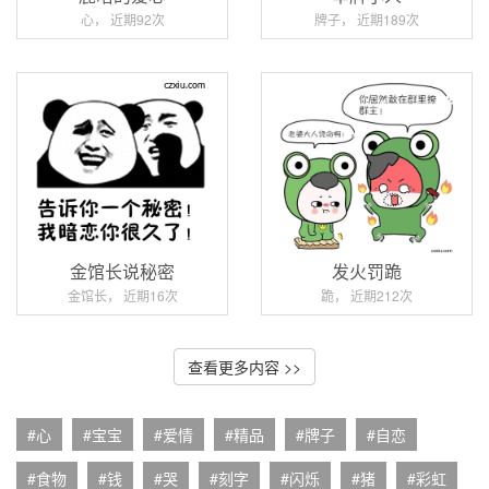
心， 近期92次
牌子， 近期189次
金馆长说秘密
发火罚跪
金馆长， 近期16次
跪， 近期212次
查看更多内容 >>
#心
#宝宝
#爱情
#精品
#牌子
#自恋
#食物
#钱
#哭
#刻字
#闪烁
#猪
#彩虹