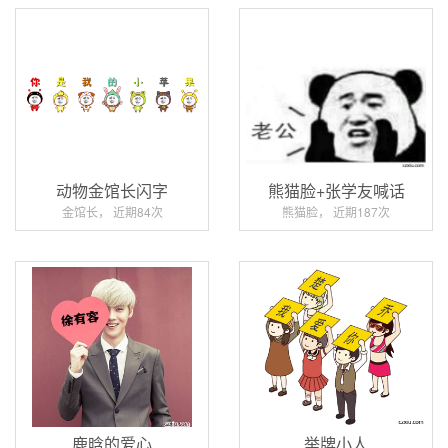
动物金馆长闪字
熊猫脸+张学友喊话
金馆长， 近期84次
熊猫脸， 近期187次
鹿晗的爱心
举牌小人