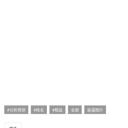
#分析预测
#姓名
#精品
全部
装逼图片