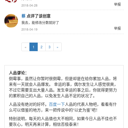
举报
2018-04-28
蔡
点评了该创意
我去，能修改分数就好了
举报
2018-04-19
«
1
2
3
»
人品谬论：
倒霉事，虽然让你暂时很倒霉，但是却是在给你累加人品，将
来有一天就会人品爆发。 幸运的事，偶尔发生让人感觉很爽，
不过它需要支出大量人品。发生幸运的事之后，你就得更努力
的累积自己的人品，以免发生人品不足的状况了。
人品没有绝对的好坏。
百度一下
人品的代表人物吧，看看有什
么可以借鉴的地方，来一把传说中的“以史为鉴”吧！
特别说明，每天的人品值也大不相同，如果今日人品不佳也不
要灰心，明天再来计算，相信否极泰来！