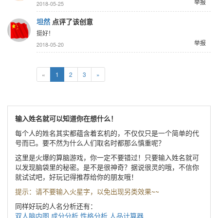
举报
2018-05-25
坦然
点评了该创意
挺好！
举报
2018-05-20
«
1
2
3
»
输入姓名就可以知道你在想什么！
每个人的姓名其实都蕴含着玄机的，不仅仅只是一个简单的代
号而已。要不然为什么人们取名时都那么慎重呢？
这里是火爆的算脑游戏，你一定不要错过！只要输入姓名就可
以发现脑袋里的秘密。是不是很神奇？据说很灵的哦，不信你
就试试吧，好玩记得推荐给你的朋友哦！
提示：请不要输入火星字，以免出现另类效果~~
同样好玩的人名分析还有：
双人脑内图
成分分析
性格分析
人品计算器