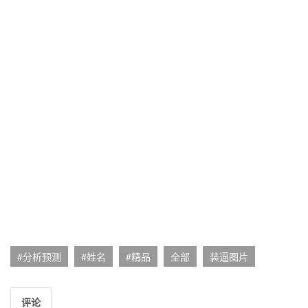
#分析预测
#姓名
#精品
全部
装逼图片
评论