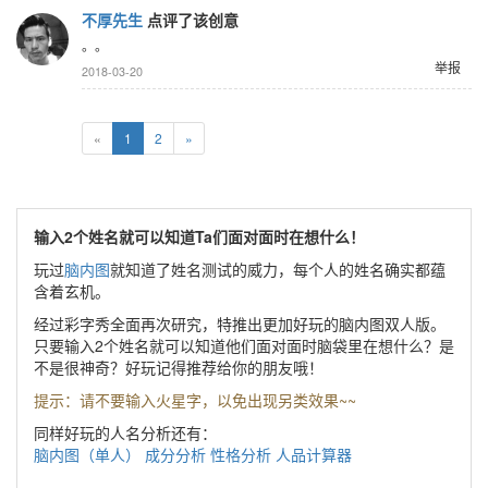
不厚先生
点评了该创意
。。
举报
2018-03-20
«
1
2
»
输入2个姓名就可以知道Ta们面对面时在想什么！
玩过
脑内图
就知道了姓名测试的威力，每个人的姓名确实都蕴
含着玄机。
经过彩字秀全面再次研究，特推出更加好玩的脑内图双人版。
只要输入2个姓名就可以知道他们面对面时脑袋里在想什么？是
不是很神奇？好玩记得推荐给你的朋友哦！
提示：请不要输入火星字，以免出现另类效果~~
同样好玩的人名分析还有：
脑内图（单人）
成分分析
性格分析
人品计算器