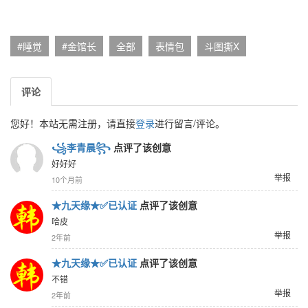
#睡觉
#金馆长
全部
表情包
斗图撕X
评论
您好！本站无需注册，请直接
登录
进行留言/评论。
꧁李青晨꧂
点评了该创意
好好好
举报
10个月前
★九天缘★✅已认证
点评了该创意
哈皮
举报
2年前
★九天缘★✅已认证
点评了该创意
不错
举报
2年前