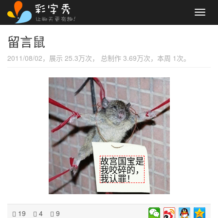
Toggl
navig
留言鼠
2011/08/02，展示 25.3万次， 总制作 3.69万次，本周 1次。
故宫国宝是
我咬碎的，
我认罪！
19
4
9