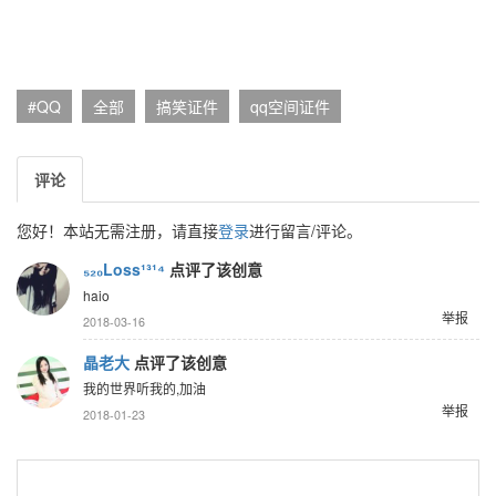
#QQ
全部
搞笑证件
qq空间证件
评论
您好！本站无需注册，请直接
登录
进行留言/评论。
₅₂₀Loss¹³¹⁴
点评了该创意
haio
举报
2018-03-16
晶老大
点评了该创意
我的世界听我的,加油
举报
2018-01-23