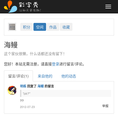
Toggl
navig
积分
空间
作品
收藏
海鳗
这个家伙很懒，什么话都还没有留下！
您好！本站无需注册，请直接
登录
进行留言/评论。
留言/评论(1)
来自他的
他的动态
明练
回复了
海鳗
的留言
ok?
??
举报
2012-07-23