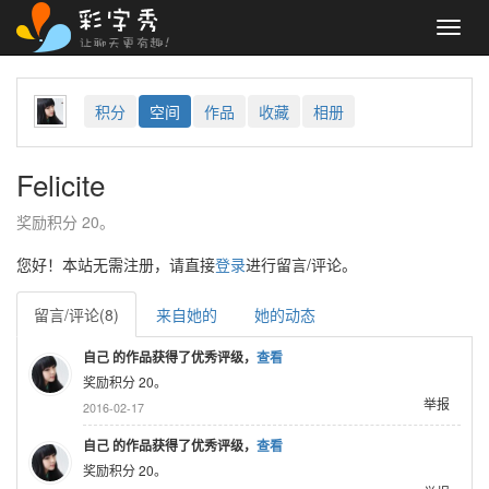
Toggl
navig
积分
空间
作品
收藏
相册
Felicite
奖励积分 20。
您好！本站无需注册，请直接
登录
进行留言/评论。
留言/评论(8)
来自她的
她的动态
自己 的作品获得了优秀评级，
查看
奖励积分 20。
举报
2016-02-17
自己 的作品获得了优秀评级，
查看
奖励积分 20。