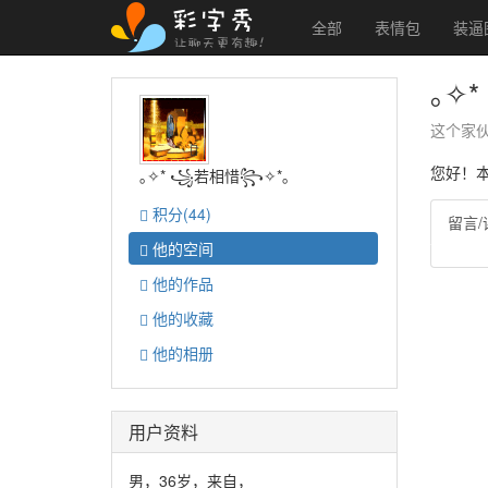
全部
表情包
装逼
｡✧
这个家
您好！
｡✧* ꧁若相惜꧂✧*｡
积分
(44)
留言/
他的
空间
他的
作品
他的
收藏
他的
相册
用户资料
男，36岁，来自，