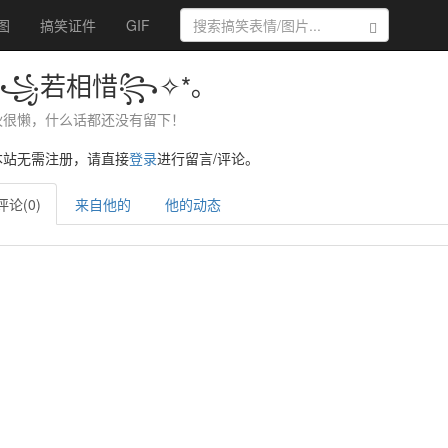
图
搞笑证件
GIF
搜索
* ꧁若相惜꧂✧*｡
伙很懒，什么话都还没有留下！
本站无需注册，请直接
登录
进行留言/评论。
评论(0)
来自他的
他的动态