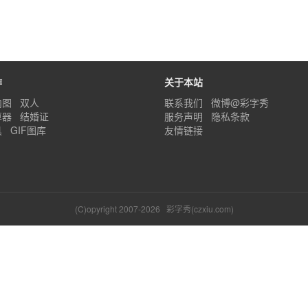
作
关于本站
内图
双人
联系我们
微博@彩字秀
算器
结婚证
服务声明
隐私条款
具
GIF图库
友情链接
(C)opyright 2007-2026
彩字秀(czxiu.com)