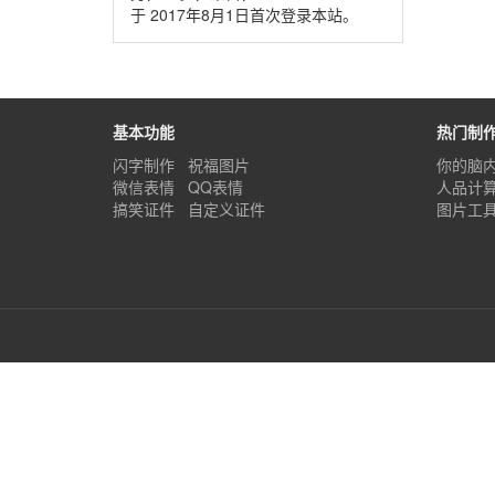
于 2017年8月1日首次登录本站。
基本功能
热门制
闪字制作
祝福图片
你的脑
微信表情
QQ表情
人品计
搞笑证件
自定义证件
图片工